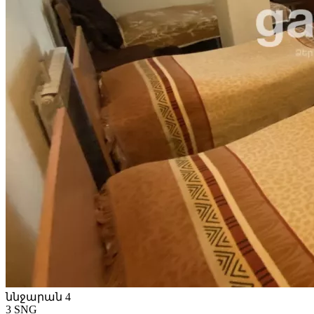
ննջարան 4
3 SNG