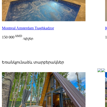
Montreal Amsterdam Tsaghkadzor
K
AMD
150 000
1
/գիշեր
Եռանկյունաձև տարբերակներ