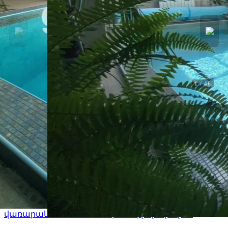
1
/
46
Վարձակալություն
Panorama Deluxe
Panorama Deluxe. Ծաղկաձոր,
Կոտայք
F3110
Լողավազան
Տեսարան դեպի քաղաք
Խոհանոց
Սմարթ հեռուստացույց
Սառնարան
Տաղավար
Wi-Fi
Բիլիարդ
Սարեր
Դինամիկ
Ջեռոց
Բուխարի
Մանղալ
Ջեռուցում
Սաունա
Լվացքի
մեքենա
Հեռուստացույց
Սպասք
Միկրոալիքային
վառարան
Առանձնատներ
Փակ լողավազան