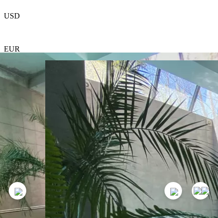
USD
EUR
ՆԱԽԸՆՏՐԱԾ
Նախագծի մասին
Կոնտակտներ
Համագործակցություն
100 000
AMD
1
գիշեր
Ամրագրել