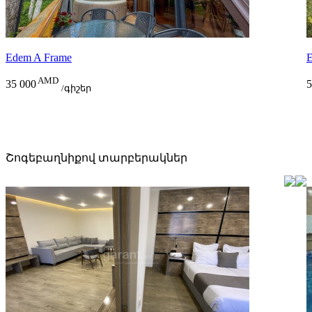
Edem A Frame
E
AMD
35 000
5
/գիշեր
Շոգեբաղնիքով տարբերակներ