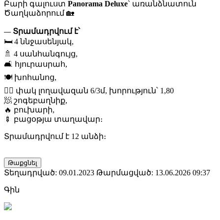
Բարի գալուստ
Panorama Deluxe
` առանձնատուն
Ծաղկաձորում 🏡
Տրամադրվում է՝
—
🛏️ 4 ննջասենյակ,
🚿 4 սանհանգույց,
🛋️ հյուրասրահ,
🍽️ խոհանոց,
🏊‍♂️ փակ լողավազան 6/3մ, խորություն՝ 1,80
🧖 շոգեբաղնիք,
🔥 բուխարի,
🍢 բացօթյա տաղավար։
Տրամադրվում է 12 անձի։
Թաքցնել
Տեղադրված: 09.01.2023
Թարմացված: 13.06.2026 09:37
Գին